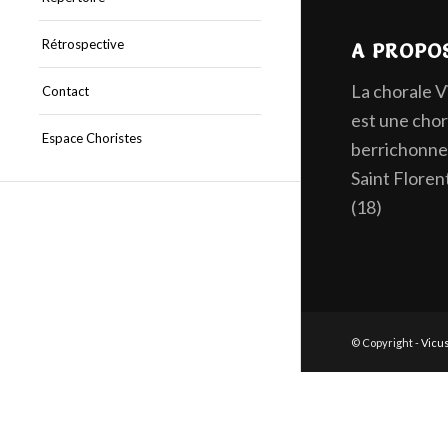
Rétrospective
A PROPO
La chorale 
Contact
est une chor
Espace Choristes
berrichonne 
Saint Floren
(18)
© Copyright -
Vicu