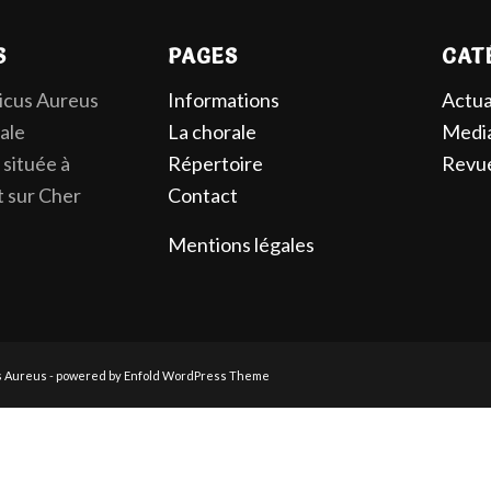
S
PAGES
CAT
Vicus Aureus
Informations
Actua
ale
La chorale
Medi
située à
Répertoire
Revue
t sur Cher
Contact
Mentions légales
s Aureus
-
powered by Enfold WordPress Theme