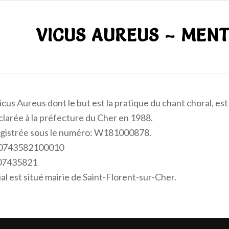
VICUS AUREUS – MENT
cus Aureus dont le but est la pratique du chant choral, est u
éclarée à la préfecture du Cher en 1988.
registrée sous le numéro: W181000878.
80743582100010
807435821
ial est situé mairie de Saint-Florent-sur-Cher.